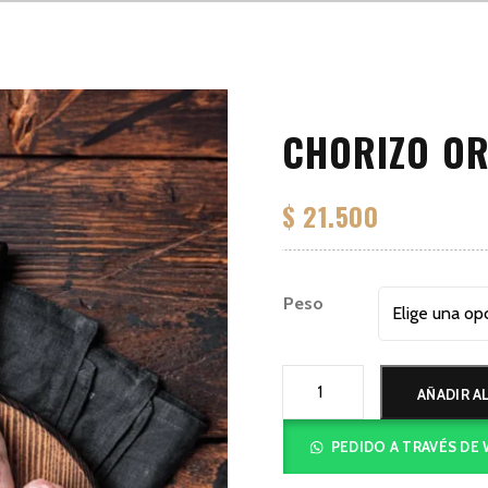
CHORIZO OR
$
21.500
Peso
Chorizo
AÑADIR A
original
cantidad
PEDIDO A TRAVÉS DE