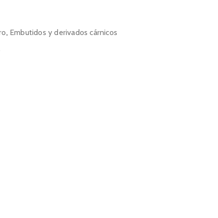
ro
,
Embutidos y derivados cárnicos
o