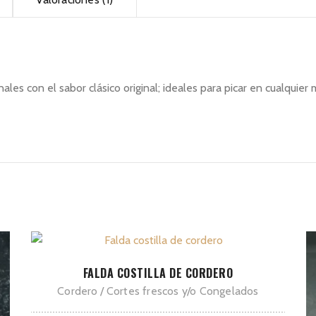
les con el sabor clásico original; ideales para picar en cualquier
Este
SELECCIONAR OPCIONES
FALDA COSTILLA DE CORDERO
producto
Cordero
Cortes frescos y/o Congelados
tiene
múltiples