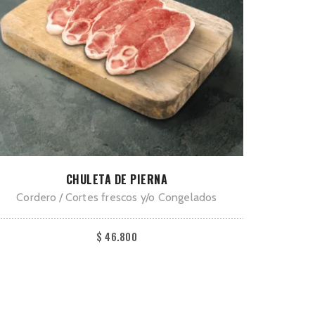
Este
SELECCIONAR OPCIONES
CHULETA DE PIERNA
producto
Cordero
Cortes frescos y/o Congelados
tiene
múltiples
$
46.800
variantes.
Las
opciones
se
pueden