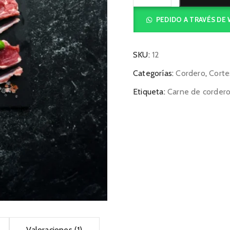
de
rack
PEDIDO A TRAVÉS DE
especial
cantidad
SKU:
12
Categorías:
Cordero
,
Corte
Etiqueta:
Carne de corder
Valoraciones (1)