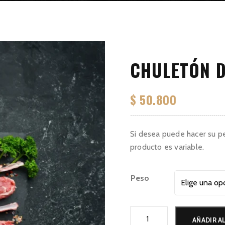
CHULETÓN D
$
50.800
Si desea puede hacer su p
producto es variable.
Peso
Chuletón
AÑADIR A