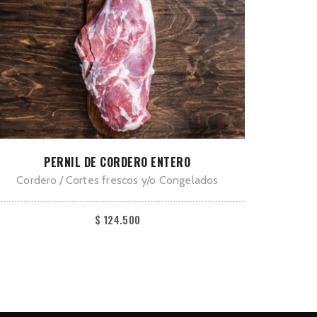
Este
SELECCIONAR OPCIONES
PERNIL DE CORDERO ENTERO
producto
Cordero
Cortes frescos y/o Congelados
tiene
múltiples
$
124.500
variantes.
Las
opciones
se
pueden
elegir