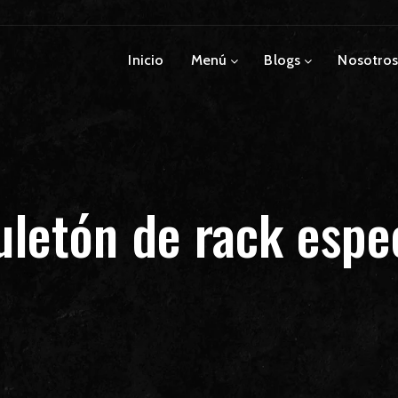
Inicio
Menú
Blogs
Nosotros
letón de rack espe