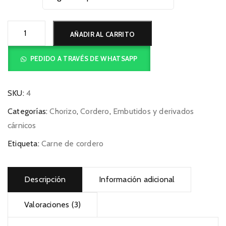
Chorizo
AÑADIR AL CARRITO
finas
hierbas
PEDIDO A TRAVÉS DE WHATSAPP
cantidad
SKU:
4
Categorías:
Chorizo
,
Cordero
,
Embutidos y derivados
cárnicos
Etiqueta:
Carne de cordero
Descripción
Información adicional
Valoraciones (3)