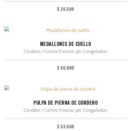
múltiples
$
26.500
variantes.
Las
opciones
se
Este
pueden
SELECCIONAR OPCIONES
MEDALLONES DE CUELLO
producto
elegir
Cordero
Cortes frescos y/o Congelados
tiene
en
múltiples
la
$
40.000
variantes.
página
Las
de
opciones
producto
se
Este
pueden
SELECCIONAR OPCIONES
PULPA DE PIERNA DE CORDERO
producto
elegir
Cordero
Cortes frescos y/o Congelados
tiene
en
múltiples
la
$
53.500
variantes.
página