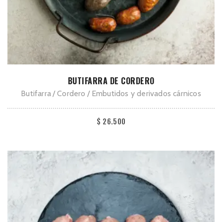
Este
SELECCIONAR OPCIONES
BUTIFARRA DE CORDERO
producto
Butifarra
Cordero
Embutidos y derivados cárnicos
tiene
múltiples
$
26.500
variantes.
Las
opciones
se
pueden
elegir
en
la