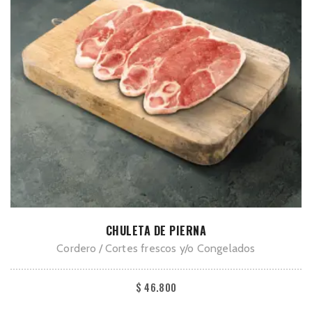
la
página
de
producto
Este
SELECCIONAR OPCIONES
CHULETA DE PIERNA
producto
Cordero
Cortes frescos y/o Congelados
tiene
múltiples
$
46.800
variantes.
Las