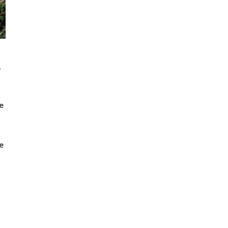
A
e
e