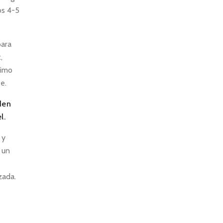
os 4-5
para
,
timo
e.
den
l.
 y
 un
s
zada.