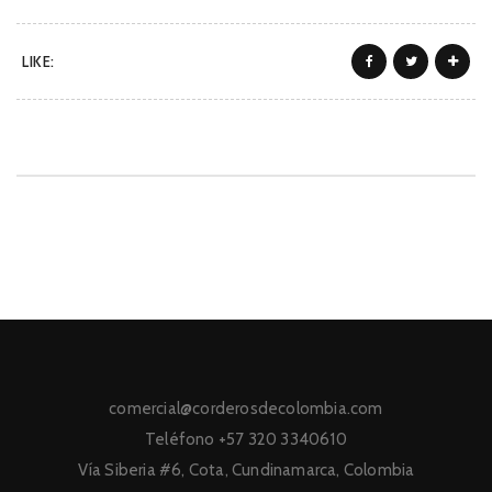
LIKE:
comercial@corderosdecolombia.com
Teléfono +57 320 3340610
Vía Siberia #6, Cota, Cundinamarca, Colombia